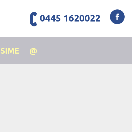
0445 1620022
SSIME
@