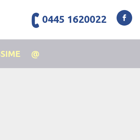
0445 1620022
SSIME
@